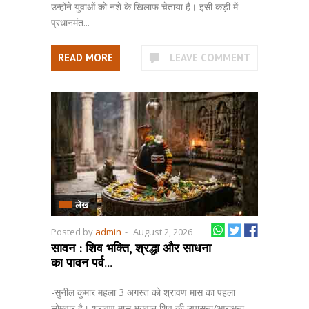
उन्होंने युवाओं को नशे के खिलाफ चेताया है। इसी कड़ी में
प्रधानमंत...
READ MORE
LEAVE COMMENT
लेख
Posted by
admin
-
August 2, 2026
सावन : शिव भक्ति, श्रद्धा और साधना
का पावन पर्व...
-सुनील कुमार महला 3 अगस्त को श्रावण मास का पहला
सोमवार है। श्रावण मास भगवान शिव की उपासना/आराधना