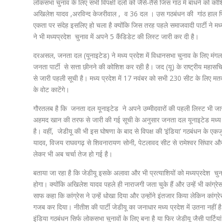
लोकसभा चुनाव के लिए सभी विपक्षी दलों को जैसे-तैसे जिस गांठ में बांधने को क
अखिलेश यादव ,अरविन्द केजरीवाल , व 36 दल । उस गठबंधन की गांठ हाल फिलहा
एकता पर संदेह इसलिए हो चला है क्योंकि जिस तरह पहले समाजवादी पार्टी ने मध
ने भी मध्यप्रदेश चुनाव में अपने 5 कैंडिडेट की लिस्ट जारी कर दी है।
दरअसल, जनता दल (यूनाइटेड) ने मध्य प्रदेश में विधानसभा चुनाव के लिए मंगलवा
जनता पार्टी से सत्ता छीनने की कोशिश कर रही है। जद (यू) के राष्ट्रीय मह
से जारी पहली सूची है। मध्य प्रदेश में 17 नवंबर को सभी 230 सीट के लिए मतदान
के वोट काटेंगे।
गौरतलब है कि जनता दल यूनाइटेड ने अपने उम्मीदवारों की पहली लिस्ट भी 
अहमद खान की तरफ से जारी की गई सूची के अनुसार जनता दल यूनाइटेड मध्य प
है। वहीं, जेडीयू की भी इस घोषणा के बाद से विपक्ष की ‘इंडिया’ गठबंधन के एकज
यादव, विजय राघवगढ़ से शिवनारायण सोनी, पेटलावद सीट से रामेश्वर सिंघार और
लेकर भी अब चर्चा तेज हो गई है।
बताया जा रहा है कि जेडीयू इसके अलावा और भी प्रत्याशियों को मध्यप्रदेश चु
होगा। क्योंकि अखिलेश यादव पहले ही नाराजगी जता चुके हैं और उन्हें भी कांग्रे
साफ कहा कि कांग्रेस ने उन्हें धोखा दिया और उन्होंने इंतजार किया लेकिन कांग
गजब कर दिया। नीतीश की पार्टी जेडीयू का जनाधार मध्य प्रदेश में उतना नहीं ह
इंडिया गठबंधन सिर्फ लोकसभा चुनावों के लिए बना है या फिर जेडीयू जैसी पार्टिय