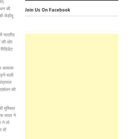
ार,
बंधन की
Join Us On Facebook
की जेडीयू
में भारतीय
टी की ओर
कैंडिडेट
स्य आफाक
़ने वाली
चंद्रपाल
 गठबंधन को
फी मुश्किल
लेश यादव ने
 ने तो
ा तो