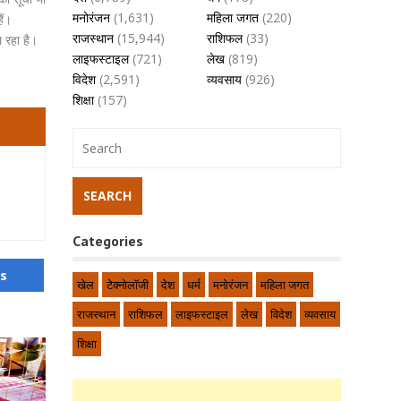
मनोरंजन
(1,631)
महिला जगत
(220)
ैं।
राजस्थान
(15,944)
राशिफल
(33)
 रहा है।
लाइफस्टाइल
(721)
लेख
(819)
विदेश
(2,591)
व्यवसाय
(926)
शिक्षा
(157)
Categories
us
खेल
टेक्नोलॉजी
देश
धर्म
मनोरंजन
महिला जगत
राजस्थान
राशिफल
लाइफस्टाइल
लेख
विदेश
व्यवसाय
शिक्षा