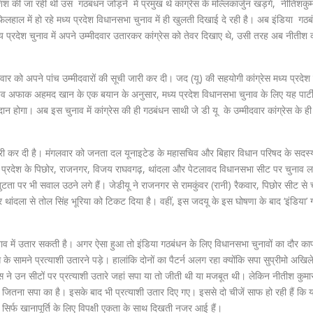
ोशिश की जा रही थी उस गठबंधन जोड़ने में प्रमुख थे कांग्रेस के मल्लिकार्जुन खड़गे, नीतिशकुम
ल में हो रहे मध्य प्रदेश विधानसभा चुनाव में ही खुलती दिखाई दे रही है। अब इंडिया गठ
्य प्रदेश चुनाव में अपने उम्मीदवार उतारकर कांग्रेस को तेवर दिखाए थे, उसी तरह अब नीतीश 
र को अपने पांच उम्मीदवारों की सूची जारी कर दी। जद (यू) की सहयोगी कांग्रेस मध्य प्रदेश 
ासचिव अफाक अहमद खान के एक बयान के अनुसार, मध्य प्रदेश विधानसभा चुनाव के लिए यह पार्
 होगा। अब इस चुनाव में कांग्रेस की ही गठबंधन साथी जे डी यू के उम्मीदवार कांग्रेस के ही 
जारी कर दी है। मंगलवार को जनता दल यूनाइटेड के महासचिव और बिहार विधान परिषद के सद
्रदेश के पिछोर, राजनगर, विजय राघवगढ़, थांदला और पेटलावद विधानसभा सीट पर चुनाव लड
ुटता पर भी सवाल उठने लगे हैं। जेडीयू ने राजनगर से रामकुंवर (रानी) रैकवार, पिछोर सीट से 
 थांदला से तोल सिंह भूरिया को टिकट दिया है। वहीं, इस जदयू के इस घोषणा के बाद ‘इंडिया’
नाव में उतार सकती है। अगर ऐसा हुआ तो इंडिया गठबंधन के लिए विधानसभा चुनावों का दौर का
स के सामने प्रत्याशी उतारने पड़े। हालांकि दोनों का पैटर्न अलग रहा क्योंकि सपा सुप्रीमो अखि
्रेस ने उन सीटों पर प्रत्याशी उतारे जहां सपा या तो जीती थी या मजबूत थी। लेकिन नीतीश कुमार
ै जितना सपा का है। इसके बाद भी प्रत्याशी उतार दिए गए। इससे दो चीजें साफ हो रही हैं कि य
ां सिर्फ खानापूर्ति के लिए विपक्षी एकता के साथ दिखती नजर आई हैं।