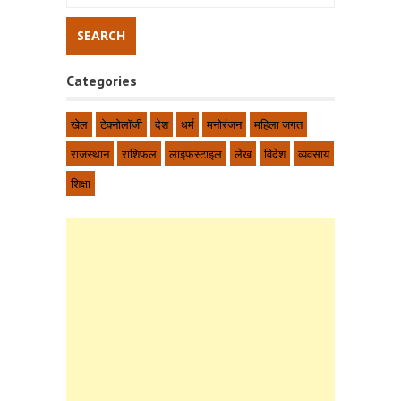
Categories
खेल
टेक्नोलॉजी
देश
धर्म
मनोरंजन
महिला जगत
राजस्थान
राशिफल
लाइफस्टाइल
लेख
विदेश
व्यवसाय
शिक्षा