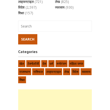
लाइफस्टाइल
(721)
लेख
(825)
विदेश
(2,597)
व्यवसाय
(930)
शिक्षा
(157)
Categories
खेल
टेक्नोलॉजी
देश
धर्म
मनोरंजन
महिला जगत
राजस्थान
राशिफल
लाइफस्टाइल
लेख
विदेश
व्यवसाय
शिक्षा