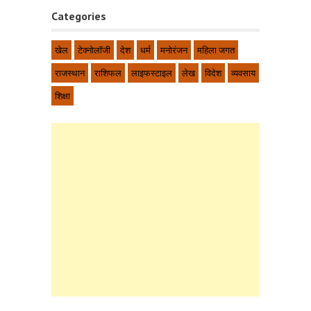
Categories
खेल
टेक्नोलॉजी
देश
धर्म
मनोरंजन
महिला जगत
राजस्थान
राशिफल
लाइफस्टाइल
लेख
विदेश
व्यवसाय
शिक्षा