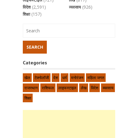
विदेश
(2,591)
व्यवसाय
(926)
शिक्षा
(157)
Categories
खेल
टेक्नोलॉजी
देश
धर्म
मनोरंजन
महिला जगत
राजस्थान
राशिफल
लाइफस्टाइल
लेख
विदेश
व्यवसाय
शिक्षा