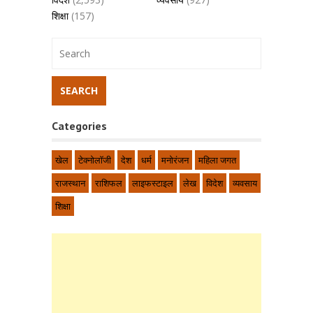
शिक्षा
(157)
Categories
खेल
टेक्नोलॉजी
देश
धर्म
मनोरंजन
महिला जगत
राजस्थान
राशिफल
लाइफस्टाइल
लेख
विदेश
व्यवसाय
शिक्षा