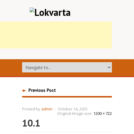
Previous Post
Posted by
admin
-
October 14, 2025
Original Image size:
1200 × 722
10.1