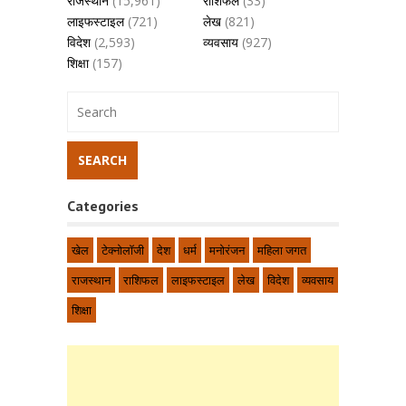
राजस्थान
(15,961)
राशिफल
(33)
लाइफस्टाइल
(721)
लेख
(821)
विदेश
(2,593)
व्यवसाय
(927)
शिक्षा
(157)
Categories
खेल
टेक्नोलॉजी
देश
धर्म
मनोरंजन
महिला जगत
राजस्थान
राशिफल
लाइफस्टाइल
लेख
विदेश
व्यवसाय
शिक्षा