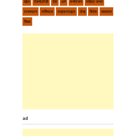
खेल
टेक्नोलॉजी
देश
धर्म
मनोरंजन
महिला जगत
राजस्थान
राशिफल
लाइफस्टाइल
लेख
विदेश
व्यवसाय
शिक्षा
ad