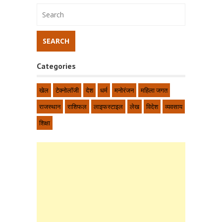
Categories
खेल
टेक्नोलॉजी
देश
धर्म
मनोरंजन
महिला जगत
राजस्थान
राशिफल
लाइफस्टाइल
लेख
विदेश
व्यवसाय
शिक्षा