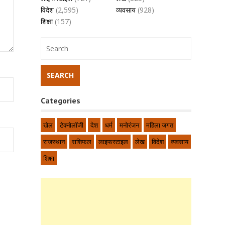
विदेश
(2,595)
व्यवसाय
(928)
शिक्षा
(157)
Categories
खेल
टेक्नोलॉजी
देश
धर्म
मनोरंजन
महिला जगत
राजस्थान
राशिफल
लाइफस्टाइल
लेख
विदेश
व्यवसाय
शिक्षा