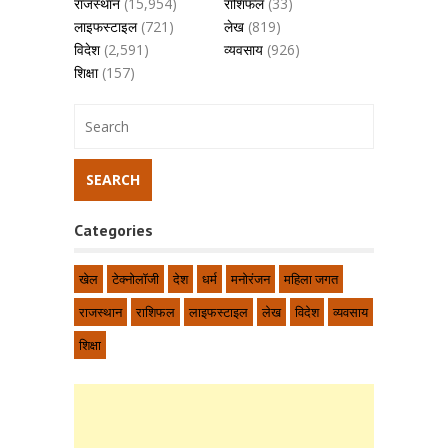
राजस्थान
(15,954)
राशिफल
(33)
लाइफस्टाइल
(721)
लेख
(819)
विदेश
(2,591)
व्यवसाय
(926)
शिक्षा
(157)
Categories
खेल
टेक्नोलॉजी
देश
धर्म
मनोरंजन
महिला जगत
राजस्थान
राशिफल
लाइफस्टाइल
लेख
विदेश
व्यवसाय
शिक्षा