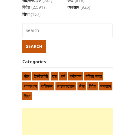
लाइफस्टाइल
(721)
लेख
(819)
विदेश
(2,591)
व्यवसाय
(926)
शिक्षा
(157)
Categories
खेल
टेक्नोलॉजी
देश
धर्म
मनोरंजन
महिला जगत
राजस्थान
राशिफल
लाइफस्टाइल
लेख
विदेश
व्यवसाय
शिक्षा