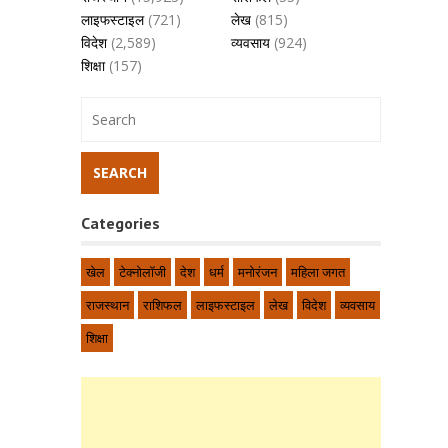
लाइफस्टाइल
(721)
लेख
(815)
विदेश
(2,589)
व्यवसाय
(924)
शिक्षा
(157)
Categories
खेल
टेक्नोलॉजी
देश
धर्म
मनोरंजन
महिला जगत
राजस्थान
राशिफल
लाइफस्टाइल
लेख
विदेश
व्यवसाय
शिक्षा