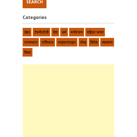
Categories
खेल
टेक्नोलॉजी
देश
धर्म
मनोरंजन
महिला जगत
राजस्थान
राशिफल
लाइफस्टाइल
लेख
विदेश
व्यवसाय
शिक्षा