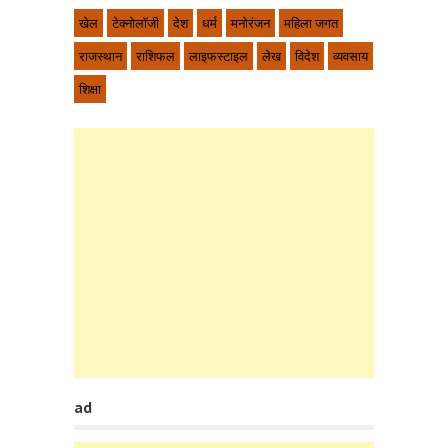
खेल
टेक्नोलॉजी
देश
धर्म
मनोरंजन
महिला जगत
राजस्थान
राशिफल
लाइफस्टाइल
लेख
विदेश
व्यवसाय
शिक्षा
ad