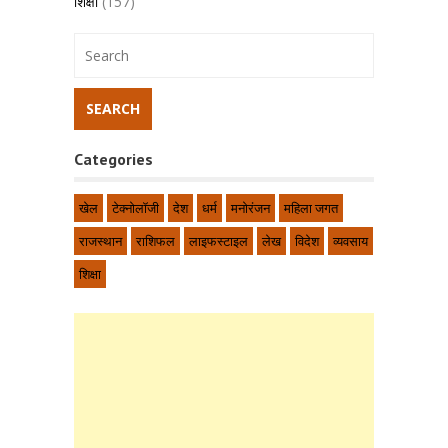
शिक्षा
(157)
Categories
खेल
टेक्नोलॉजी
देश
धर्म
मनोरंजन
महिला जगत
राजस्थान
राशिफल
लाइफस्टाइल
लेख
विदेश
व्यवसाय
शिक्षा