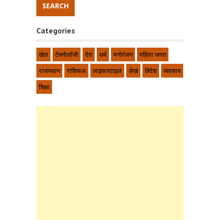
Categories
खेल
टेक्नोलॉजी
देश
धर्म
मनोरंजन
महिला जगत
राजस्थान
राशिफल
लाइफस्टाइल
लेख
विदेश
व्यवसाय
शिक्षा