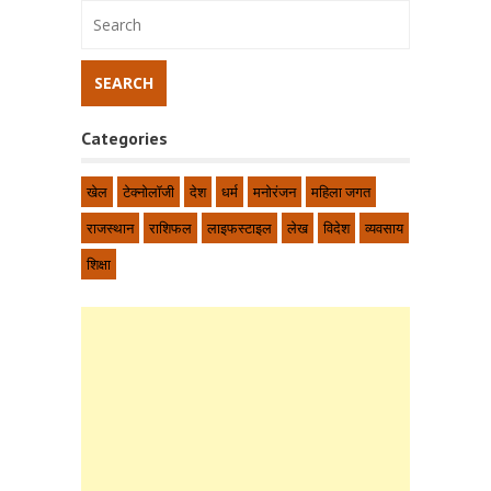
Categories
खेल
टेक्नोलॉजी
देश
धर्म
मनोरंजन
महिला जगत
राजस्थान
राशिफल
लाइफस्टाइल
लेख
विदेश
व्यवसाय
शिक्षा