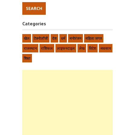
Categories
खेल
टेक्नोलॉजी
देश
धर्म
मनोरंजन
महिला जगत
राजस्थान
राशिफल
लाइफस्टाइल
लेख
विदेश
व्यवसाय
शिक्षा