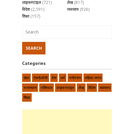
लाइफस्टाइल
(721)
लेख
(817)
विदेश
(2,591)
व्यवसाय
(926)
शिक्षा
(157)
Categories
खेल
टेक्नोलॉजी
देश
धर्म
मनोरंजन
महिला जगत
राजस्थान
राशिफल
लाइफस्टाइल
लेख
विदेश
व्यवसाय
शिक्षा