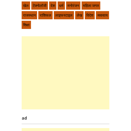
खेल
टेक्नोलॉजी
देश
धर्म
मनोरंजन
महिला जगत
राजस्थान
राशिफल
लाइफस्टाइल
लेख
विदेश
व्यवसाय
शिक्षा
ad