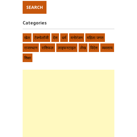
Categories
खेल
टेक्नोलॉजी
देश
धर्म
मनोरंजन
महिला जगत
राजस्थान
राशिफल
लाइफस्टाइल
लेख
विदेश
व्यवसाय
शिक्षा