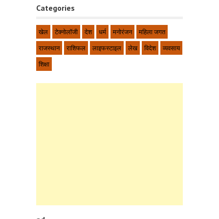
Categories
खेल
टेक्नोलॉजी
देश
धर्म
मनोरंजन
महिला जगत
राजस्थान
राशिफल
लाइफस्टाइल
लेख
विदेश
व्यवसाय
शिक्षा