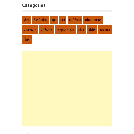
Categories
खेल
टेक्नोलॉजी
देश
धर्म
मनोरंजन
महिला जगत
राजस्थान
राशिफल
लाइफस्टाइल
लेख
विदेश
व्यवसाय
शिक्षा