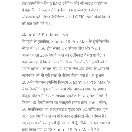
हाई-डायनेमिक-रेंज (HDR) इमेजिंग और लो-लाइट कंडीशन्स
में बेहतरीन रिजल्ट्स देने के लिए नेक्स्ट-जेनरेशन लैटरल
ओवरफ्लो इंटीग्रेशन कैपेसिटर यानी LOFIC टेक्नोलॉजी मिलने
की बात कही गई है।
Xiaomi 18 Pro Max Leak
रिपोर्ट्स के मुताबिक, Xiaomi 18 Pro Max के इंजीनियरिंग
सैंपल में 1/1.56-इंच सेंसर, 3x फोकल लेंथ और f/2.4
अपर्चर वाला 200-मेगापिक्सल का टेलीफोटो कैमरा शामिल है।
कहा जा रहा है कि ये टेलीफोटो कैमरा मैक्रो फोटोग्राफी को भी
सपोर्ट करेगा। कथित तौर पर इसके लेंस और सेंसर के असेंबली
स्ट्रक्चर को भी पूरी तरह से रीवैम्प किया गया है। ये डुअल
200-मेगापिक्सल इमेजिंग सिस्टम Xiaomi 17 Pro Max के
रियर कैमरों के मुकाबले एक बड़ा और नोटेबल अपग्रेड होगा।
मौजूदा मॉडल में ट्रिपल लाइका-ब्रांडेड कैमरा यूनिट मिलती है,
जिसमें 50-मेगापिक्सल का प्राइमरी लाइट हंटर 950L सेंसर,
50-मेगापिक्सल का अल्ट्रावाइड शूटर और 5x ऑप्टिकल जूम
वाला 50-मेगापिक्सल का पेरिस्कोप टेलीफोटो लेंस शामिल है।
नए लीक में तो बस इतनी ही जानकारी है, लेकिन पिछले रूमर्स में
दावा किया गया था कि Xiaomi 18 Pro Max में 2K