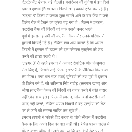
एंटरटेनमेंट डेस्क, नई दिल्ली। मनोरंजन की दुनिया में इन दिनों
इमरान हाशमी (Emraan Hashmi) काफी ट्रेंड कर रहे हैं।
‘टाइगर 3’ फिल्म से उनका लुक सामने आने के बाद फैंस में उन्हें
विलेन रोल में देखने का क्रेज बढ़ गया है। फिल्म में इमरान,
कटरीना कैफ की जिंदगी को नर्क बनाते नजर आएंगे।
मूवी में इमरान हाशमी की कटरीना कैफ और उनके परिवार से
दुश्मनी दिखाई गई है। लेकिन क्या आप जानते हैं कि असल
जिंदगी में इमरान बी टाउन की इस ग्लैमरस एक्ट्रेस को डेट
करने की इच्छा रखते थे।
‘टाइगर 3’ से पहले इमरान ने अक्सर रोमांटिक और सेन्शुअस
रोल किए हैं, जिससे उन्हें फिल्म इंडस्ट्री के सीरियल किसर का
टैग मिला। मगर यश राज स्पाई यूनिवर्स की इस मूवी में इमरान
वो विलेन बने हैं, जो अविनाश सिंह राठौड़ (सलमान खान) और
जोया (कटरीना कैफ) की जिंदगी को तबाह करने में कोई कसर
नहीं छोड़ना चाहते। फिल्म में इमरान, जोया बनीं कटरीना को
पसंद नहीं करते, लेकिन असल जिंदगी में वह एक्ट्रेस को डेट
पर ले जाने की तमन्ना जाहिर कर चुके हैं।
इमरान हाशमी ने ‘कौफी विद करण’ के चौथे सीजन में कटरीना
कैफ के लिए अपने दिल की बात कही थी। रैपिड फायर राउंड में
होस्ट करण जौहर ने उनसे पूछा था कि वह किसे डेट पर ले