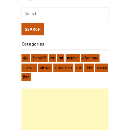
Categories
खेल
टेक्नोलॉजी
देश
धर्म
मनोरंजन
महिला जगत
राजस्थान
राशिफल
लाइफस्टाइल
लेख
विदेश
व्यवसाय
शिक्षा