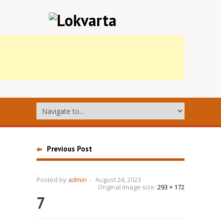
Previous Post
Posted by
admin
-
August 24, 2023
Original Image size:
293 × 172
7