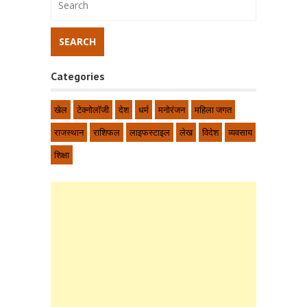
Categories
खेल
टेक्नोलॉजी
देश
धर्म
मनोरंजन
महिला जगत
राजस्थान
राशिफल
लाइफस्टाइल
लेख
विदेश
व्यवसाय
शिक्षा