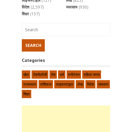
लाइफस्टाइल
(721)
लेख
(825)
विदेश
(2,597)
व्यवसाय
(930)
शिक्षा
(157)
Categories
खेल
टेक्नोलॉजी
देश
धर्म
मनोरंजन
महिला जगत
राजस्थान
राशिफल
लाइफस्टाइल
लेख
विदेश
व्यवसाय
शिक्षा