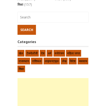
शिक्षा
(157)
Categories
खेल
टेक्नोलॉजी
देश
धर्म
मनोरंजन
महिला जगत
राजस्थान
राशिफल
लाइफस्टाइल
लेख
विदेश
व्यवसाय
शिक्षा