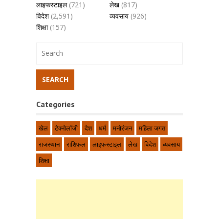
लाइफस्टाइल
(721)
लेख
(817)
विदेश
(2,591)
व्यवसाय
(926)
शिक्षा
(157)
Categories
खेल
टेक्नोलॉजी
देश
धर्म
मनोरंजन
महिला जगत
राजस्थान
राशिफल
लाइफस्टाइल
लेख
विदेश
व्यवसाय
शिक्षा