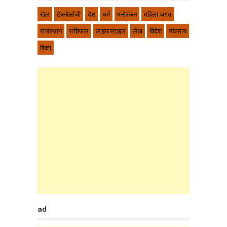
खेल
टेक्नोलॉजी
देश
धर्म
मनोरंजन
महिला जगत
राजस्थान
राशिफल
लाइफस्टाइल
लेख
विदेश
व्यवसाय
शिक्षा
ad