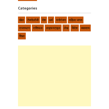
Categories
खेल
टेक्नोलॉजी
देश
धर्म
मनोरंजन
महिला जगत
राजस्थान
राशिफल
लाइफस्टाइल
लेख
विदेश
व्यवसाय
शिक्षा