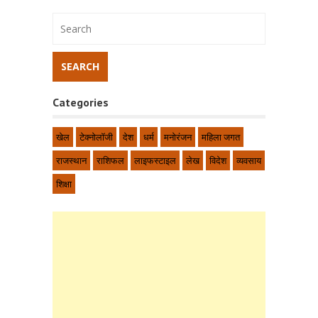
Categories
खेल
टेक्नोलॉजी
देश
धर्म
मनोरंजन
महिला जगत
राजस्थान
राशिफल
लाइफस्टाइल
लेख
विदेश
व्यवसाय
शिक्षा