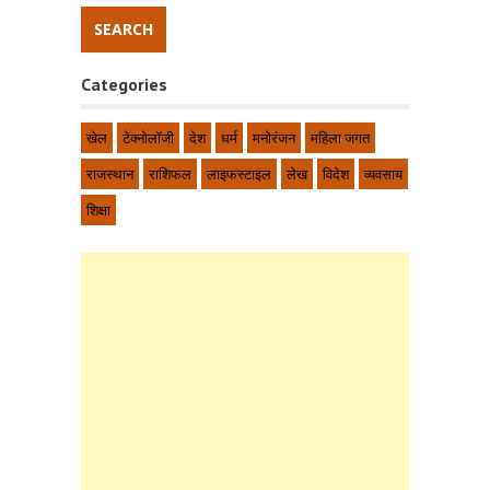
Categories
खेल
टेक्नोलॉजी
देश
धर्म
मनोरंजन
महिला जगत
राजस्थान
राशिफल
लाइफस्टाइल
लेख
विदेश
व्यवसाय
शिक्षा