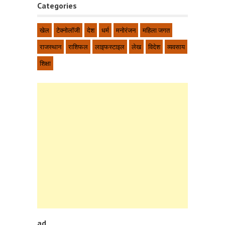
Categories
खेल
टेक्नोलॉजी
देश
धर्म
मनोरंजन
महिला जगत
राजस्थान
राशिफल
लाइफस्टाइल
लेख
विदेश
व्यवसाय
शिक्षा
ad