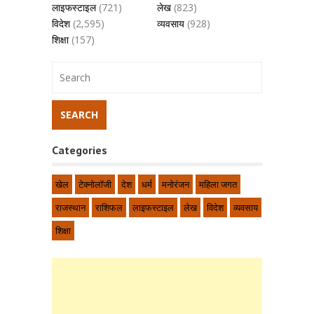
लाइफस्टाइल
(721)
लेख
(823)
विदेश
(2,595)
व्यवसाय
(928)
शिक्षा
(157)
Categories
खेल
टेक्नोलॉजी
देश
धर्म
मनोरंजन
महिला जगत
राजस्थान
राशिफल
लाइफस्टाइल
लेख
विदेश
व्यवसाय
शिक्षा