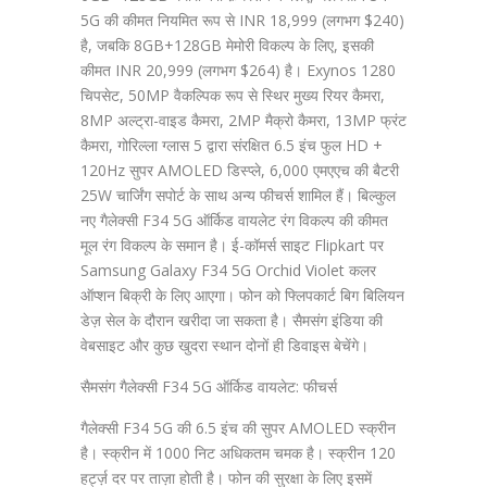
5G की कीमत नियमित रूप से INR 18,999 (लगभग $240)
है, जबकि 8GB+128GB मेमोरी विकल्प के लिए, इसकी
कीमत INR 20,999 (लगभग $264) है। Exynos 1280
चिपसेट, 50MP वैकल्पिक रूप से स्थिर मुख्य रियर कैमरा,
8MP अल्ट्रा-वाइड कैमरा, 2MP मैक्रो कैमरा, 13MP फ्रंट
कैमरा, गोरिल्ला ग्लास 5 द्वारा संरक्षित 6.5 इंच फुल HD +
120Hz सुपर AMOLED डिस्प्ले, 6,000 एमएएच की बैटरी
25W चार्जिंग सपोर्ट के साथ अन्य फीचर्स शामिल हैं। बिल्कुल
नए गैलेक्सी F34 5G ऑर्किड वायलेट रंग विकल्प की कीमत
मूल रंग विकल्प के समान है। ई-कॉमर्स साइट Flipkart पर
Samsung Galaxy F34 5G Orchid Violet कलर
ऑप्शन बिक्री के लिए आएगा। फोन को फ्लिपकार्ट बिग बिलियन
डेज़ सेल के दौरान खरीदा जा सकता है। सैमसंग इंडिया की
वेबसाइट और कुछ खुदरा स्थान दोनों ही डिवाइस बेचेंगे।
सैमसंग गैलेक्सी F34 5G ऑर्किड वायलेट: फीचर्स
गैलेक्सी F34 5G की 6.5 इंच की सुपर AMOLED स्क्रीन
है। स्क्रीन में 1000 निट अधिकतम चमक है। स्क्रीन 120
हर्ट्ज़ दर पर ताज़ा होती है। फोन की सुरक्षा के लिए इसमें