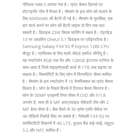
गोरिल्ला ग्लास 5 लगाया गया है। फ्रंट कैमरा डिस्प्ले पर
वॉटरड्रॉप नॉच में स्थित है। सैमसंग के इस फोन को चलाने के
लिए 6000mAh की बैटरी दी गई है। सैमसंग के मुताबिक, एक
बार चार्ज करने पर फोन की बैटरी लाइफ दो दिन तक चल
सकती है। डिवाइस 25W क्विक चार्जिंग में सक्षम है। एंड्रॉइड
13 पर आधारित OneUI 5.1 डिवाइस पर प्रीइंस्टॉल्ड है।
Samsung Galaxy F34 5G में Exynos 1280 CPU
मौजूद है। ग्राफिक्स के लिए माली-जी68 एमपी4 जीपीयू है।
यह स्मार्टफोन 8GB तक रैम और 128GB इंटरनल स्टोरेज के
साथ आता है जिसे माइक्रोएसडी कार्ड से 1TB तक बढ़ाया जा
सकता है। सिक्योरिटी के लिए फोन में फिंगरप्रिंट सेंसर शामिल
है। सैमसंग के इस स्मार्टफोन में 16 मेगापिक्सल का फ्रंट कैमरा
मिलता है। फोन के पिछले हिस्से में ट्रिपल कैमरा सिस्टम है।
फोन के 50MP प्राइमरी रियर सेंसर में OID और F/1.8
अपर्चर है, साथ ही 8 MP अल्ट्रावाइड सेकेंडरी लेंस और 2
MP डेप्थ सेंसर है। बैक कैमरे से 30 फ्रेम प्रति सेकेंड पर
4K वीडियो रिकॉर्ड किए जा सकते हैं। गैलेक्सी F34 5G पर
कनेक्टिविटी विकल्पों में 4G LTE, डुअल-बैंड वाई-फाई, ब्लूटूथ
5.2 और NFC शामिल हैं।