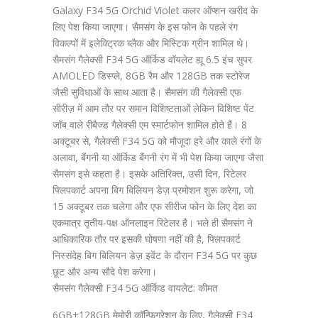
Galaxy F34 5G Orchid Violet कलर ऑप्शन खरीद के
लिए पेश किया जाएगा। सैमसंग के इस फोन के पहले रंग
विकल्पों में इलेक्ट्रिक ब्लैक और मिस्टिक ग्रीन शामिल थे।
सैमसंग गैलेक्सी F34 5G ऑर्किड वॉयलेट ह्यू 6.5 इंच सुपर
AMOLED डिस्प्ले, 8GB रैम और 128GB तक स्टोरेज
जैसी सुविधाओं के साथ आता है। सैमसंग की गैलेक्सी एफ
सीरीज़ में आम तौर पर समान विशिष्टताओं लेकिन विशिष्ट पेंट
जॉब वाले रीबैज्ड गैलेक्सी एम स्मार्टफोन शामिल होते हैं। 8
अक्टूबर से, गैलेक्सी F34 5G को मौजूदा हरे और काले रंगों के
अलावा, बैंगनी या ऑर्किड बैंगनी रंग में भी पेश किया जाएगा जैसा
सैमसंग इसे कहता है। इसके अतिरिक्त, उसी दिन, रिटेलर
फ्लिपकार्ट अपना बिग बिलियन डेज़ प्रमोशन शुरू करेगा, जो
15 अक्टूबर तक चलेगा और एफ सीरीज फोन के लिए देश का
एकमात्र तृतीय-पक्ष ऑनलाइन रिटेलर है। भले ही सैमसंग ने
आधिकारिक तौर पर इसकी घोषणा नहीं की है, फ्लिपकार्ट
निस्संदेह बिग बिलियन डेज़ इवेंट के दौरान F34 5G पर कुछ
छूट और अन्य सौदे पेश करेगा।
सैमसंग गैलेक्सी F34 5G ऑर्किड वायलेट: कीमत
6GB+128GB मेमोरी कॉन्फ़िगरेशन के लिए, गैलेक्सी F34