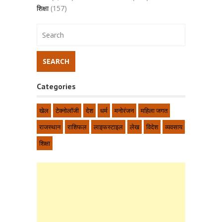
शिक्षा
(157)
Categories
खेल
टेक्नोलॉजी
देश
धर्म
मनोरंजन
महिला जगत
राजस्थान
राशिफल
लाइफस्टाइल
लेख
विदेश
व्यवसाय
शिक्षा