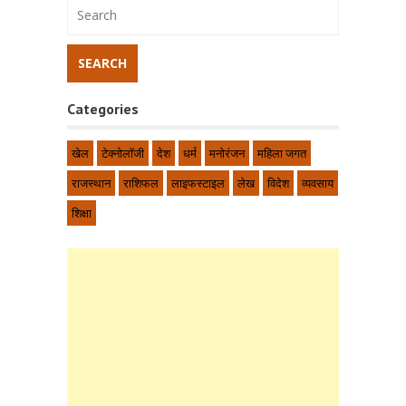
Categories
खेल
टेक्नोलॉजी
देश
धर्म
मनोरंजन
महिला जगत
राजस्थान
राशिफल
लाइफस्टाइल
लेख
विदेश
व्यवसाय
शिक्षा