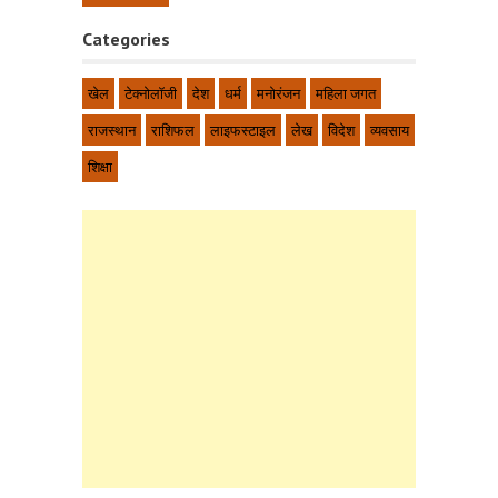
Categories
खेल
टेक्नोलॉजी
देश
धर्म
मनोरंजन
महिला जगत
राजस्थान
राशिफल
लाइफस्टाइल
लेख
विदेश
व्यवसाय
शिक्षा