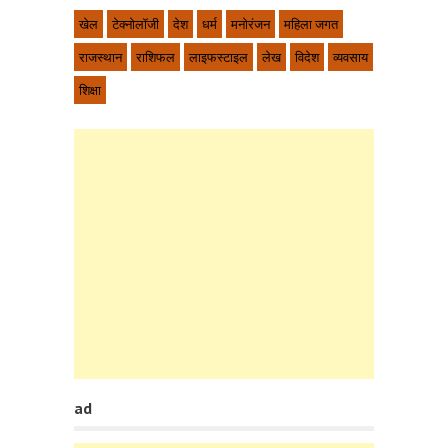
खेल
टेक्नोलॉजी
देश
धर्म
मनोरंजन
महिला जगत
राजस्थान
राशिफल
लाइफस्टाइल
लेख
विदेश
व्यवसाय
शिक्षा
ad