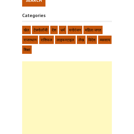
Categories
खेल
टेक्नोलॉजी
देश
धर्म
मनोरंजन
महिला जगत
राजस्थान
राशिफल
लाइफस्टाइल
लेख
विदेश
व्यवसाय
शिक्षा