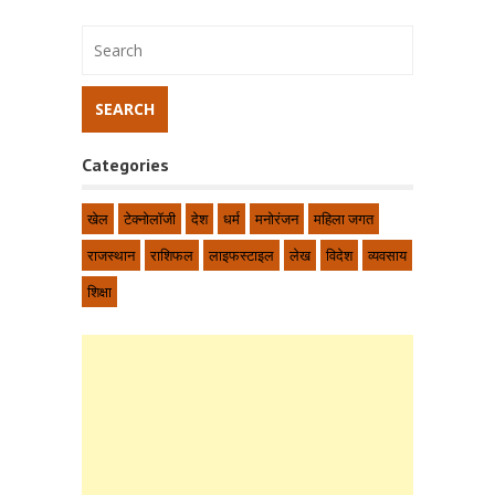
Categories
खेल
टेक्नोलॉजी
देश
धर्म
मनोरंजन
महिला जगत
राजस्थान
राशिफल
लाइफस्टाइल
लेख
विदेश
व्यवसाय
शिक्षा