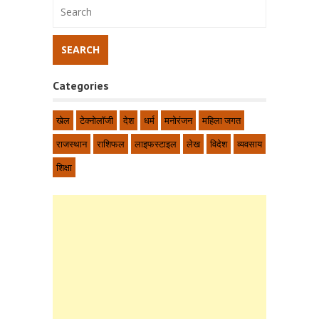
Categories
खेल
टेक्नोलॉजी
देश
धर्म
मनोरंजन
महिला जगत
राजस्थान
राशिफल
लाइफस्टाइल
लेख
विदेश
व्यवसाय
शिक्षा