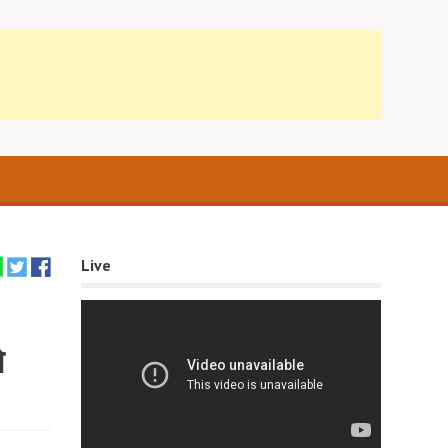
Live
े