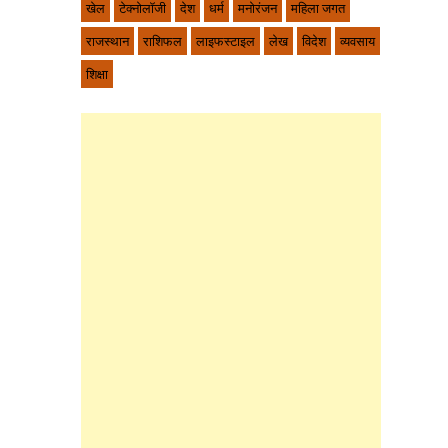
खेल
टेक्नोलॉजी
देश
धर्म
मनोरंजन
महिला जगत
राजस्थान
राशिफल
लाइफस्टाइल
लेख
विदेश
व्यवसाय
शिक्षा