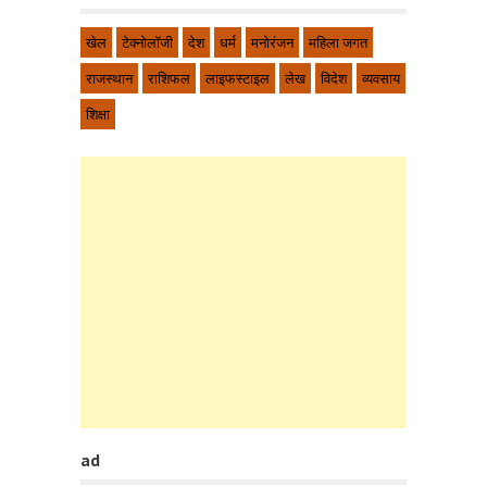
खेल
टेक्नोलॉजी
देश
धर्म
मनोरंजन
महिला जगत
राजस्थान
राशिफल
लाइफस्टाइल
लेख
विदेश
व्यवसाय
शिक्षा
ad