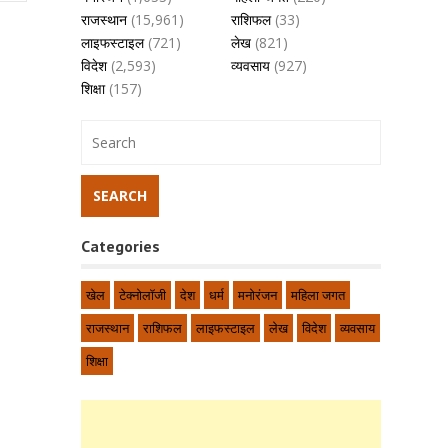
राजस्थान
(15,961)
राशिफल
(33)
लाइफस्टाइल
(721)
लेख
(821)
विदेश
(2,593)
व्यवसाय
(927)
शिक्षा
(157)
Categories
खेल
टेक्नोलॉजी
देश
धर्म
मनोरंजन
महिला जगत
राजस्थान
राशिफल
लाइफस्टाइल
लेख
विदेश
व्यवसाय
शिक्षा