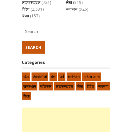
लाइफस्टाइल
(721)
लेख
(819)
विदेश
(2,591)
व्यवसाय
(926)
शिक्षा
(157)
Categories
खेल
टेक्नोलॉजी
देश
धर्म
मनोरंजन
महिला जगत
राजस्थान
राशिफल
लाइफस्टाइल
लेख
विदेश
व्यवसाय
शिक्षा