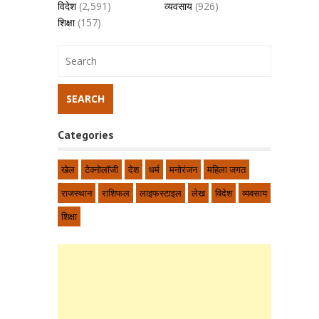
विदेश
(2,591)
व्यवसाय
(926)
शिक्षा
(157)
Categories
खेल
टेक्नोलॉजी
देश
धर्म
मनोरंजन
महिला जगत
राजस्थान
राशिफल
लाइफस्टाइल
लेख
विदेश
व्यवसाय
शिक्षा