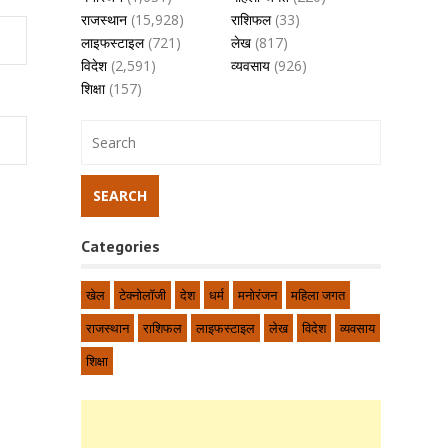
राजस्थान
(15,928)
राशिफल
(33)
लाइफस्टाइल
(721)
लेख
(817)
विदेश
(2,591)
व्यवसाय
(926)
शिक्षा
(157)
Categories
खेल
टेक्नोलॉजी
देश
धर्म
मनोरंजन
महिला जगत
राजस्थान
राशिफल
लाइफस्टाइल
लेख
विदेश
व्यवसाय
शिक्षा